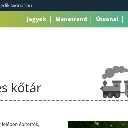
edikisvonat.hu
Jegyek
Menetrend
Útvonal
s kőtár
 felében építették,