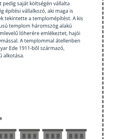
t pedig saját költségén vállalta
 építési vállalkozó, aki maga is
 tekintette a templomépítést. A kis
tílusú templom háromszög alakú
omlevelű lóherére emlékeztet, hajói
gymással. A templommal átellenben
gyar Ede 1911-ből származó,
ú alkotása.