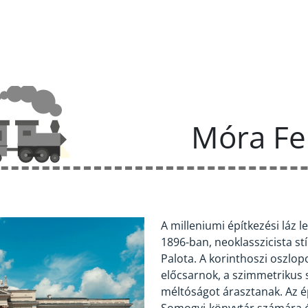
Móra F
A milleniumi építkezési láz
1896-ban, neoklasszicista s
Palota. A korinthoszi oszlop
előcsarnok, a szimmetrikus s
méltóságot árasztanak. Az é