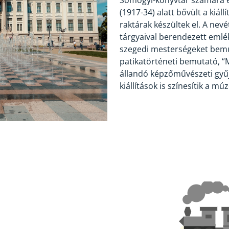
Somogyi-könyvtár számára é
(1917-34) alatt bővült a kiál
raktárak készültek el. A ne
tárgyaival berendezett emlék
szegedi mesterségeket bemuta
patikatörténeti bemutató, “Mi
állandó képzőművészeti gyűj
kiállítások is színesítik a mú