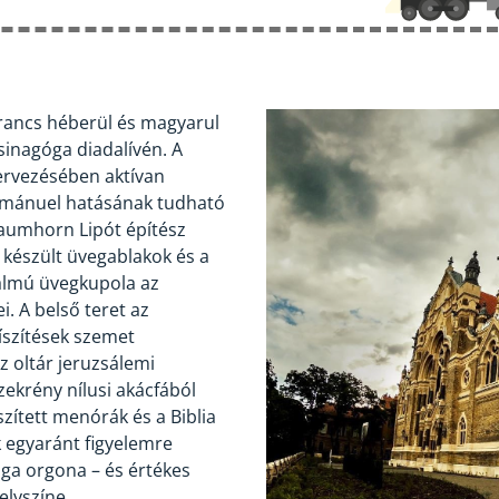
arancs héberül és magyarul
sinagóga diadalívén. A
ervezésében aktívan
mmánuel hatásának tudható
Baumhorn Lipót építész
készült üvegablakok és a
talmú üvegkupola az
i. A belső teret az
díszítések szemet
z oltár jeruzsálemi
zekrény nílusi akácfából
szített menórák és a Biblia
 egyaránt figyelemre
óga orgona – és értékes
elyszíne.