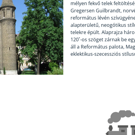
mélyen fekvő telek feltöltésé
Gregersen Guilbrandt, norvég
református lévén szívügyének
alapterületű, neogótikus s
telekre épült. Alaprajza hár
120˚-os szöget zárnak be e
áll a Református palota, Ma
eklektikus-szecessziós stílus