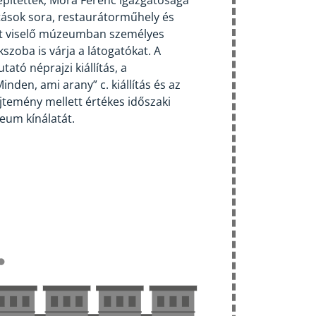
pítették, Móra Ferenc igazgatósága
lítások sora, restaurátorműhely és
vét viselő múzeumban személyes
szoba is várja a látogatókat. A
tó néprajzi kiállítás, a
nden, ami arany” c. kiállítás és az
temény mellett értékes időszaki
zeum kínálatát.