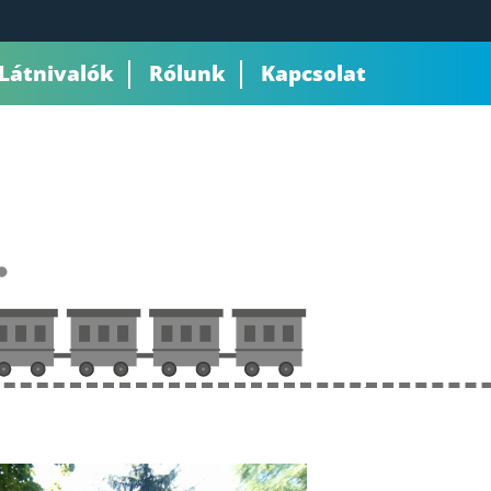
Látnivalók
Rólunk
Kapcsolat