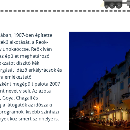
ában, 1907-ben építette
kű alkotását, a Reök-
ly unokaöccse, Reök Iván
tt az épület meghatározó
kzatot díszítő kék
argását idéző erkélyrácsok és
ra emlékeztető
ázként megépült palota 2007
 nevet viseli. Az azóta
, Goya, Chagall és
a látogatók az időszaki
 programok, kisebb színházi
yek közismert színhelye is.