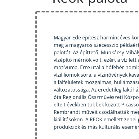
Magyar Ede építész harmincéves kor
meg a magyaros szecesszió példaérté
palotát. Az építtető, Munkácsy Mihá
vízépítő mérnök volt, ezért a víz le
motívuma. Erre utal a hófehér homlo
vízililiomok sora, a vízinövények kav
a falfelületek mozgalmas, hullámzás
változatossága. Az eredetileg lakóh
óta Regionális Összművészeti Központ
eltelt években többek között Picasso
Rembrandt műveit csodálhatták meg 
kiállításokon. A REÖK emellett zenei
produkciók és más kulturális esemén