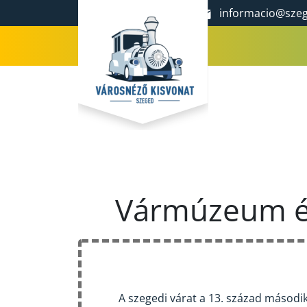
+36 70 977 1292
informacio@szeg
Vármúzeum é
A szegedi várat a 13. század második