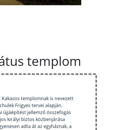
átus templom
tt Kakasos templomnak is nevezett
chulek Frigyes tervei alapján.
 újjáépítést jellemző összefogás
jos királyi biztos közbenjárása
ingyenesen adta át az egyháznak, a