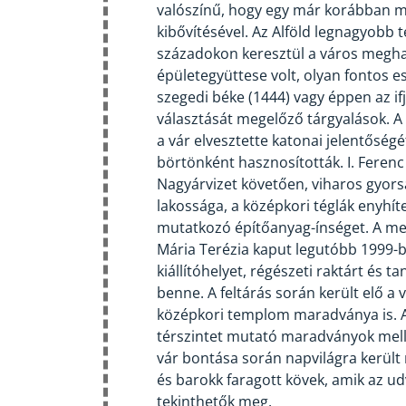
valószínű, hogy egy már korábban me
kibővítésével. Az Alföld legnagyobb 
századokon keresztül a város megh
épületegyüttese volt, olyan fontos 
szegedi béke (1444) vagy éppen az if
választását megelőző tárgyalások. A
a vár elvesztette katonai jelentőség
börtönként hasznosították. I. Ferenc
Nagyárvizet követően, viharos gyors
lakossága, a középkori téglák enyhít
mutatkozó építőanyag-ínséget. A me
Mária Terézia kaput legutóbb 1999-b
kiállítóhelyet, régészeti raktárt és t
benne. A feltárás során került elő a
középkori templom maradványa is. A f
térszintet mutató maradványok mell
vár bontása során napvilágra került
és barokk faragott kövek, amik az u
tekinthetők meg.