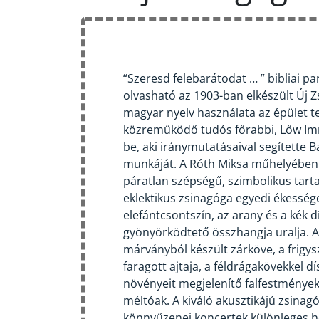
“Szeresd felebarátodat … ” bibliai p
olvasható az 1903-ban elkészült Új Z
magyar nyelv használata az épület t
közreműködő tudós főrabbi, Lőw I
be, aki iránymutatásaival segítette 
munkáját. A Róth Miksa műhelyében 
páratlan szépségű, szimbolikus tar
eklektikus zsinagóga egyedi ékessége
elefántcsontszín, az arany és a kék 
gyönyörködtető összhangja uralja. A
márványból készült zárköve, a frigys
faragott ajtaja, a féldrágakövekkel dí
növényeit megjelenítő falfestmények
méltóak. A kiváló akusztikájú zsinag
könnyűzenei koncertek különleges h