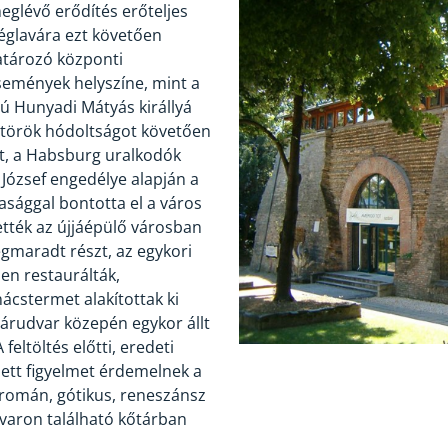
glévő erődítés erőteljes
téglavára ezt követően
atározó központi
események helyszíne, mint a
jú Hunyadi Mátyás királlyá
 török hódoltságot követően
ét, a Habsburg uralkodók
 József engedélye alapján a
asággal bontotta el a város
ették az újjáépülő városban
gmaradt részt, az egykori
en restaurálták,
anácstermet alakítottak ki
 várudvar közepén egykor állt
eltöltés előtti, eredeti
ett figyelmet érdemelnek a
 román, gótikus, reneszánsz
dvaron található kőtárban