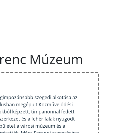
erenc Múzeum
 legimpozánsabb szegedi alkotása az
tílusban megépült Közművelődési
okból képzett, timpanonnal fedett
zerkezet és a fehér falak nyugodt
pületet a városi múzeum és a